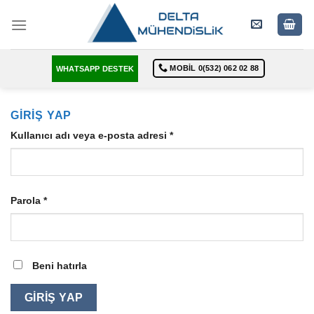
Skip
to
content
MOBIL 0(532) 062 02 88
WHATSAPP DESTEK
GIRIŞ YAP
Kullanıcı adı veya e-posta adresi
*
Parola
*
Beni hatırla
GIRIŞ YAP