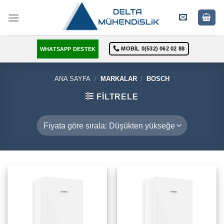
Skip
to
content
MOBIL 0(532) 062 02 88
WHATSAPP DESTEK
ANA SAYFA
/
MARKALAR
/
BOSCH
FILTRELE