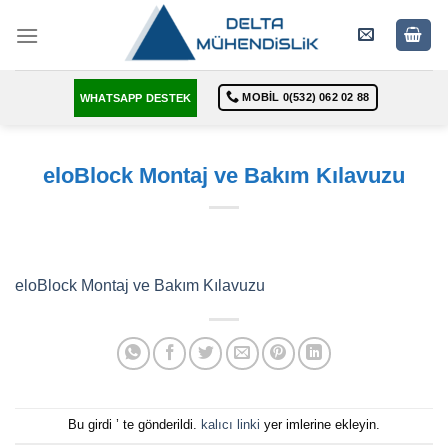
Skip
to
content
MOBIL 0(532) 062 02 88
WHATSAPP DESTEK
eloBlock Montaj ve Bakım Kılavuzu
eloBlock Montaj ve Bakım Kılavuzu
Bu girdi ’ te gönderildi.
kalıcı linki
yer imlerine ekleyin.