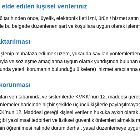
de edilen kişisel verileriniz
tarihinden önce, üyelik, elektronik ileti izni, ürün / hizmet sat
iz de bu belgede düzenlenen şart ve koşullara uygun olarak işle
aktarılması
işlenip muhafaza edilmek üzere, yukarıda sayılan yöntemlerden h
la ve sözleşme amaçlarına uygun olarak yurtdışında bulunan (Ki
unda yeterli korumanın bulunduğu ülkelere) hizmet aracılarına da
e korunması
 alan veri tabanında ve sistemlerde KVKK’nun 12. maddesi gereğ
nlemeler haricinde hiçbir şekilde üçüncü kişilerle paylaşılmayacak
KK’nun 12. Maddesi gereği kişisel verilerin hukuka aykırı olarak 
ibi yazılımsal tedbirleri ve fiziksel güvenlik önlemleri almakla mü
inin öğrenilmesi halinde durum derhal, yasal düzenlemeye uygun 