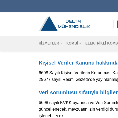
Skip
to
content
HIZMETLER
KOMBI
ELEKTRIKLI KOMB
Kişisel Veriler Kanunu hakkında
6698 Sayılı Kişisel Verilerin Korunması Ka
29677 sayılı Resmi Gazete’de yayınlanmıştır
Veri sorumlusu sıfatıyla bilgil
6698 sayılı KVKK uyarınca ve Veri Sorumlus
güncellenecek, mevzuatın izin verdiği durum
işlenebilecektir.