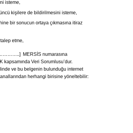
ni isteme,
çüncü kişilere de bildirilmesini isteme,
yhine bir sonucun ortaya çıkmasına itiraz
 talep etme,
………………..] MERSİS numarasına
samında Veri Sorumlusu’dur.
ilinde ve bu belgenin bulunduğu internet
kanallarından herhangi birisine yöneltebilir: