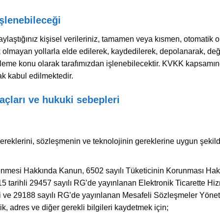
işlenebileceği
laştığınız kişisel verileriniz, tamamen veya kısmen, otomatik ol
 olmayan yollarla elde edilerek, kaydedilerek, depolanarak, değ
 işleme konu olarak tarafımızdan işlenebilecektir. KVKK kapsamınd
rak kabul edilmektedir.
açları ve hukuki sebepleri
gereklerini, sözleşmenin ve teknolojinin gereklerine uygun şeki
nlenmesi Hakkında Kanun, 6502 sayılı Tüketicinin Korunması Ha
 tarihli 29457 sayılı RG’de yayınlanan Elektronik Ticarette Hiz
i ve 29188 sayılı RG’de yayınlanan Mesafeli Sözleşmeler Yönet
lik, adres ve diğer gerekli bilgileri kaydetmek için;