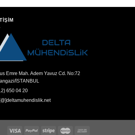
TİŞİM
us Emre Mah. Adem Yavuz Cd. No:72
tangazi/İSTANBUL
12) 650 04 20
o[@]deltamuhendislik.net