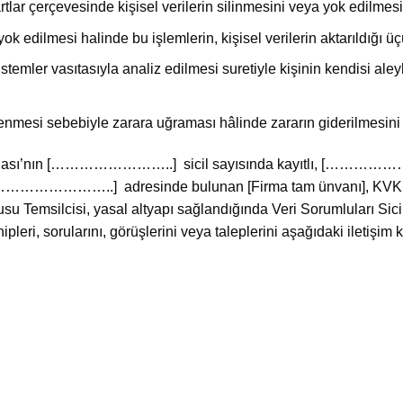
r çerçevesinde kişisel verilerin silinmesini veya yok edilmesi
 yok edilmesi halinde bu işlemlerin, kişisel verilerin aktarıldığı ü
stemler vasıtasıyla analiz edilmesi suretiyle kişinin kendisi ale
şlenmesi sebebiyle zarara uğraması hâlinde zararın giderilmesini
t Odası’nın [……………………..] sicil sayısında kayıtlı, [………
.] adresinde bulunan [Firma tam ünvanı], KVKK kap
u Temsilcisi, yasal altyapı sağlandığında Veri Sorumluları Sic
pleri, sorularını, görüşlerini veya taleplerini aşağıdaki iletişim 