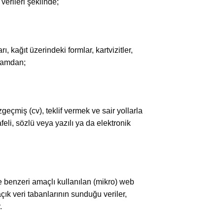
verileri şeklinde;
, kağıt üzerindeki formlar, kartvizitler,
rtamdan;
zgeçmiş (cv), teklif vermek ve sair yollarla
feli, sözlü veya yazılı ya da elektronik
e benzeri amaçlı kullanılan (mikro) web
ık veri tabanlarının sunduğu veriler,
.