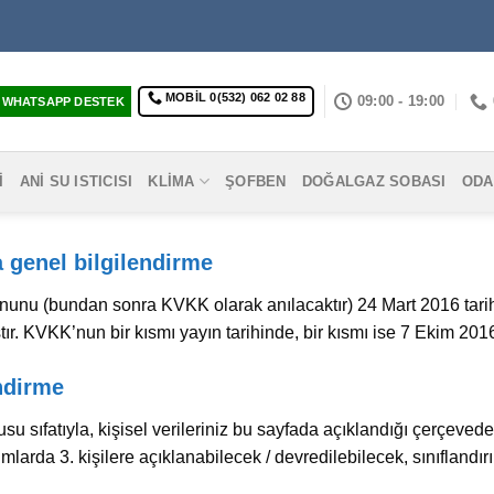
MOBIL 0(532) 062 02 88
09:00 - 19:00
WHATSAPP DESTEK
I
ANI SU ISTICISI
KLIMA
ŞOFBEN
DOĞALGAZ SOBASI
ODA
 genel bilgilendirme
nunu (bundan sonra KVKK olarak anılacaktır) 24 Mart 2016 tarih
. KVKK’nun bir kısmı yayın tarihinde, bir kısmı ise 7 Ekim 2016’
endirme
u sıfatıyla, kişisel verileriniz bu sayfada açıklandığı çerçeved
larda 3. kişilere açıklanabilecek / devredilebilecek, sınıflandı