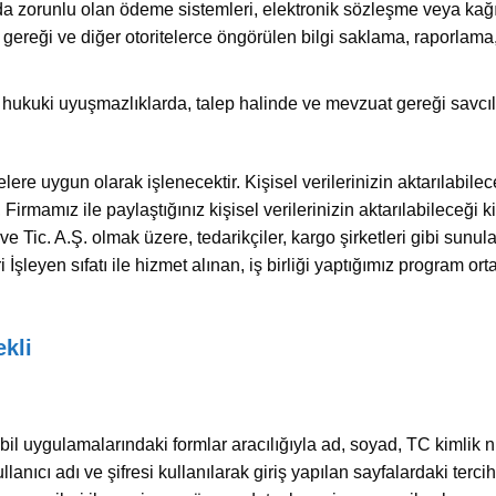
a zorunlu olan ödeme sistemleri, elektronik sözleşme veya kağ
gereği ve diğer otoritelerce öngörülen bilgi saklama, raporlam
hukuki uyuşmazlıklarda, talep halinde ve mevzuat gereği savcıl
elere uygun olarak işlenecektir. Kişisel verilerinizin aktarılabil
Firmamız ile paylaştığınız kişisel verilerinizin aktarılabileceği ki
 Tic. A.Ş. olmak üzere, tedarikçiler, kargo şirketleri gibi sunulan 
şleyen sıfatı ile hizmet alınan, iş birliği yaptığımız program ortağ
ekli
bil uygulamalarındaki formlar aracılığıyla ad, soyad, TC kimlik n
ullanıcı adı ve şifresi kullanılarak giriş yapılan sayfalardaki tercih