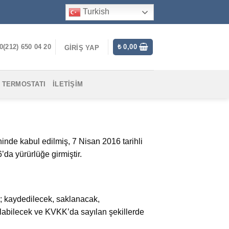
Turkish
0(212) 650 04 20
₺
0,00
GIRIŞ YAP
 TERMOSTATI
İLETIŞIM
inde kabul edilmiş, 7 Nisan 2016 tarihli
da yürürlüğe girmiştir.
e; kaydedilecek, saklanacak,
rılabilecek ve KVKK’da sayılan şekillerde