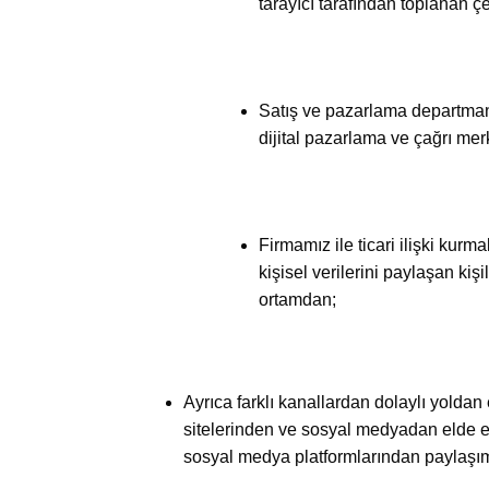
tarayıcı tarafından toplanan çe
Satış ve pazarlama departmanı ç
dijital pazarlama ve çağrı merk
Firmamız ile ticari ilişki kurm
kişisel verilerini paylaşan kiş
ortamdan;
Ayrıca farklı kanallardan dolaylı yoldan
sitelerinden ve sosyal medyadan elde ed
sosyal medya platformlarından paylaşıma