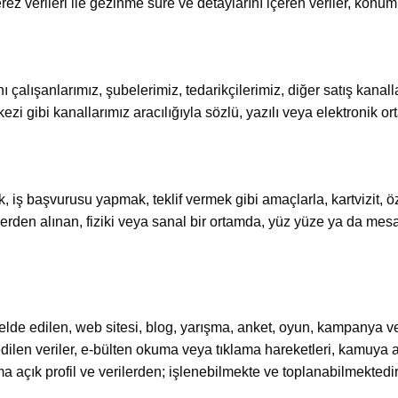
rez verileri ile gezinme süre ve detaylarını içeren veriler, konum 
alışanlarımız, şubelerimiz, tedarikçilerimiz, diğer satış kanalları
ezi gibi kanallarımız aracılığıyla sözlü, yazılı veya elektronik o
ak, iş başvurusu yapmak, teklif vermek gibi amaçlarla, kartvizit, ö
ilerden alınan, fiziki veya sanal bir ortamda, yüz yüze ya da mesa
 elde edilen, web sitesi, blog, yarışma, anket, oyun, kampanya v
ilen veriler, e-bülten okuma veya tıklama hareketleri, kamuya aç
 açık profil ve verilerden; işlenebilmekte ve toplanabilmektedir