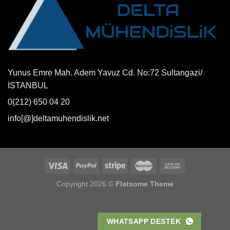
Yunus Emre Mah. Adem Yavuz Cd. No:72 Sultangazi/
İSTANBUL
0(212) 650 04 20
info[@]deltamuhendislik.net
Copyright 2026 ©
Flatsome Theme
WHATSAPP DESTEK