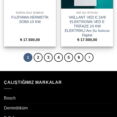
DOĞALGAZ SOBASI
ANI SU ISTICISI
FUJİYAMA HERMETİK
VAİLLANT VED E 24/8
SOBA 10 KW
ELEKTRONİK VED E
TRİFAZE 24 KW
ELEKTRİKLİ Ani Su Isıtıcısı
Digital
₺
17.500,00
₺
17.500,00
1
2
3
4
5
6
ÇALIŞTIĞIMIZ MARKALAR
Bosch
Demirdöküm