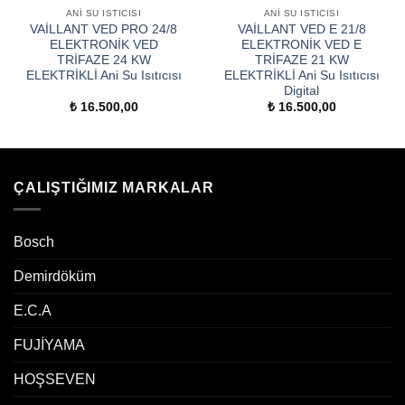
ANI SU ISTICISI
ANI SU ISTICISI
VAİLLANT VED PRO 24/8
VAİLLANT VED E 21/8
ELEKTRONİK VED
ELEKTRONİK VED E
TRİFAZE 24 KW
TRİFAZE 21 KW
ELEKTRİKLİ Ani Su Isıtıcısı
ELEKTRİKLİ Ani Su Isıtıcısı
Digital
₺
16.500,00
₺
16.500,00
ÇALIŞTIĞIMIZ MARKALAR
Bosch
Demirdöküm
E.C.A
FUJİYAMA
HOŞSEVEN