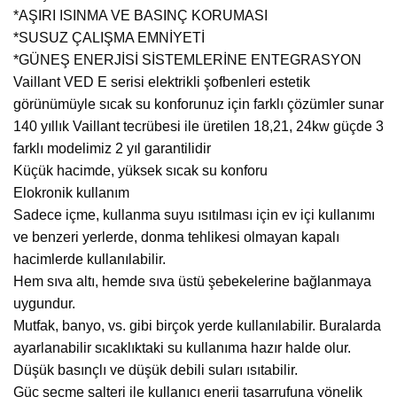
*AŞIRI ISINMA VE BASINÇ KORUMASI
*SUSUZ ÇALIŞMA EMNİYETİ
*GÜNEŞ ENERJİSİ SİSTEMLERİNE ENTEGRASYON
Vaillant VED E serisi elektrikli şofbenleri estetik
görünümüyle sıcak su konforunuz için farklı çözümler sunar
140 yıllık Vaillant tecrübesi ile üretilen 18,21, 24kw güçde 3
farklı modelimiz 2 yıl garantilidir
Küçük hacimde, yüksek sıcak su konforu
Elokronik kullanım
Sadece içme, kullanma suyu ısıtılması için ev içi kullanımı
ve benzeri yerlerde, donma tehlikesi olmayan kapalı
hacimlerde kullanılabilir.
Hem sıva altı, hemde sıva üstü şebekelerine bağlanmaya
uygundur.
Mutfak, banyo, vs. gibi birçok yerde kullanılabilir. Buralarda
ayarlanabilir sıcaklıktaki su kullanıma hazır halde olur.
Düşük basınçlı ve düşük debili suları ısıtabilir.
Güç seçme şalteri ile kullanıcı enerji tasarrufuna yönelik