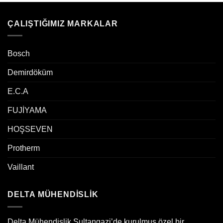
ÇALIŞTIĞIMIZ MARKALAR
Bosch
Demirdöküm
E.C.A
FUJİYAMA
HOŞSEVEN
Protherm
Vaillant
DELTA MÜHENDİSLİK
Delta Mühendislik Sultangazi’de kurulmuş özel bir