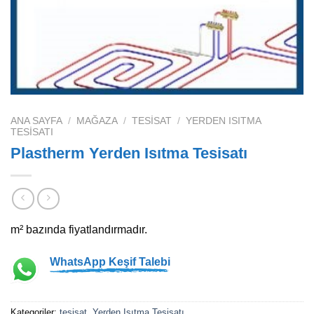
ANA SAYFA
/
MAĞAZA
/
TESISAT
/
YERDEN ISITMA
TESISATI
Plastherm Yerden Isıtma Tesisatı
m² bazında fiyatlandırmadır.
WhatsApp Keşif Talebi
Kategoriler:
tesisat
,
Yerden Isıtma Tesisatı