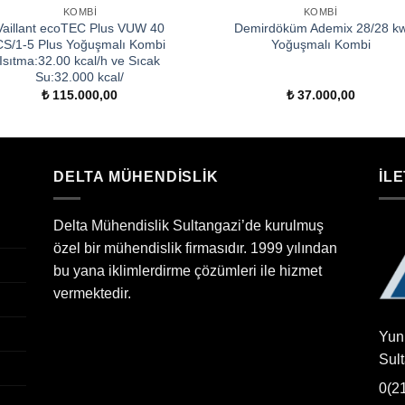
KOMBI
KOMBI
Vaillant ecoTEC Plus VUW 40
Demirdöküm Ademix 28/28 k
CS/1-5 Plus Yoğuşmalı Kombi
Yoğuşmalı Kombi
Isıtma:32.00 kcal/h ve Sıcak
Su:32.000 kcal/
₺
115.000,00
₺
37.000,00
DELTA MÜHENDİSLİK
İLE
Delta Mühendislik Sultangazi’de kurulmuş
özel bir mühendislik firmasıdır. 1999 yılından
bu yana iklimlerdirme çözümleri ile hizmet
vermektedir.
Yun
Sul
0(2