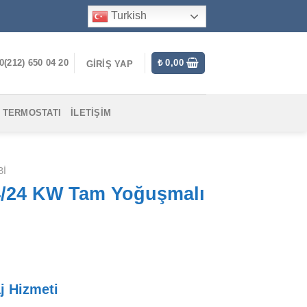
Turkish
0(212) 650 04 20
₺
0,00
GIRIŞ YAP
 TERMOSTATI
İLETIŞIM
BI
4/24 KW Tam Yoğuşmalı
j Hizmeti