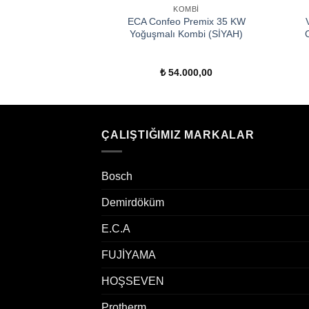
OMBI
KOMBI
TEC Plus VUW 26
ECA Confeo Premix 35 KW
Yoğuşmalı Kombi
Yoğuşmalı Kombi (SİYAH)
000,00
₺
54.000,00
ÇALIŞTIĞIMIZ MARKALAR
Bosch
Demirdöküm
E.C.A
FUJİYAMA
HOŞSEVEN
Protherm