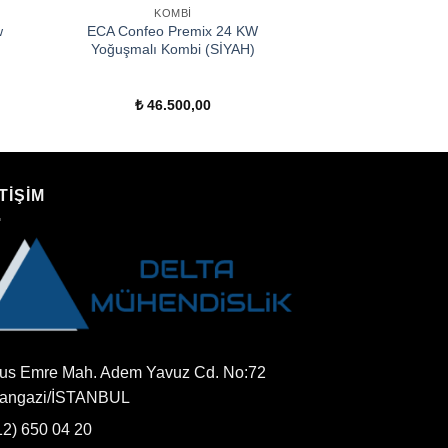
KOMBI
w
ECA Confeo Premix 24 KW
Yoğuşmalı Kombi (SİYAH)
₺
46.500,00
TİŞİM
us Emre Mah. Adem Yavuz Cd. No:72
tangazi/İSTANBUL
12) 650 04 20