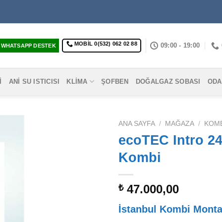
MOBIL 0(532) 062 02 88
09:00 - 19:00
WHATSAPP DESTEK
I
ANI SU ISTICISI
KLIMA
ŞOFBEN
DOĞALGAZ SOBASI
ODA
ANA SAYFA
/
MAĞAZA
/
KOM
ecoTEC Intro 2
Kombi
47.000,00
₺
İstanbul Kombi Monta