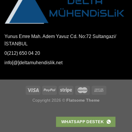
Yunus Emre Mah. Adem Yavuz Cd. No:72 Sultangazi/
İSTANBUL
0(212) 650 04 20
info[@]deltamuhendislik.net
Copyright 2026 ©
Flatsome Theme
WHATSAPP DESTEK