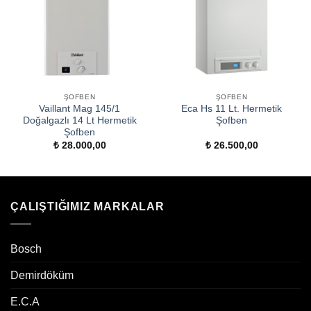
ŞOFBEN
ŞOFBEN
Vaillant Mag 145/1
Eca Hs 11 Lt. Hermetik
Doğalgazlı 14 Lt Hermetik
Şofben
Şofben
₺
28.000,00
₺
26.500,00
ÇALIŞTIĞIMIZ MARKALAR
Bosch
Demirdöküm
E.C.A