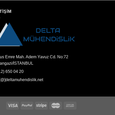
TİŞİM
us Emre Mah. Adem Yavuz Cd. No:72
tangazi/İSTANBUL
12) 650 04 20
o[@]deltamuhendislik.net