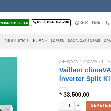
MOBIL 0(532) 062 02 88
09:00 - 19:00
WHATSAPP DESTEK
I
ANI SU ISTICISI
KLIMA
ŞOFBEN
DOĞALGAZ SOBASI
ODA
ANA SAYFA
/
MAĞAZA
/
KLIM
Vaillant climaV
İnverter Split K
33.500,00
₺
Vaillant climaVAIR pro 12.000 B
SEPETE 