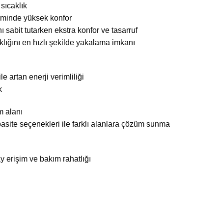
sıcaklık
iminde yüksek konfor
ı sabit tutarken ekstra konfor ve tasarruf
lığını en hızlı şekilde yakalama imkanı
 artan enerji verimliliği
k
m alanı
asite seçenekleri ile farklı alanlara çözüm sunma
lay erişim ve bakım rahatlığı