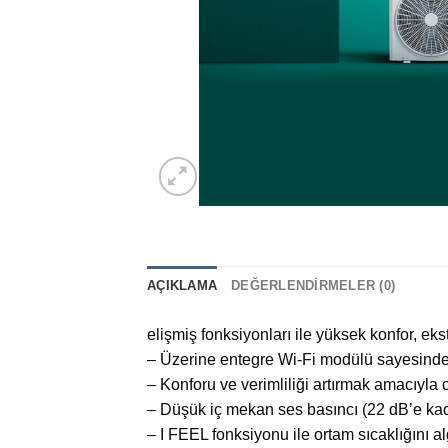
AÇIKLAMA
DEĞERLENDIRMELER (0)
elişmiş fonksiyonları ile yüksek konfor, ekst
– Üzerine entegre Wi-Fi modülü sayesinde k
– Konforu ve verimliliği artırmak amacıyla 
– Düşük iç mekan ses basıncı (22 dB’e kad
– I FEEL fonksiyonu ile ortam sıcaklığını a