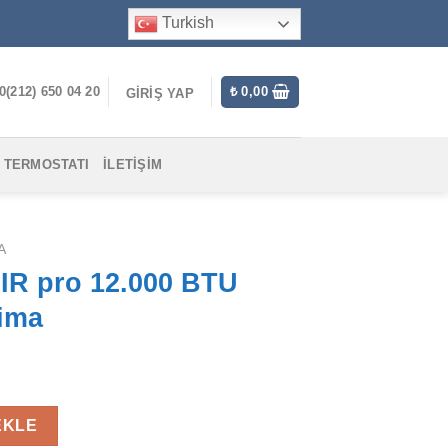
Turkish
0(212) 650 04 20
₺
0,00
GIRIŞ YAP
 TERMOSTATI
İLETIŞIM
A
AIR pro 12.000 BTU
lima
TU İnverter Split Klima adet
EKLE