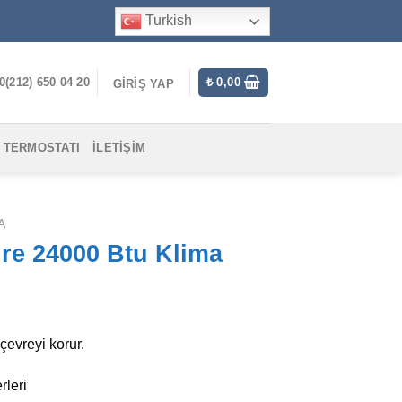
Turkish
0(212) 650 04 20
₺
0,00
GIRIŞ YAP
 TERMOSTATI
İLETIŞIM
A
ure 24000 Btu Klima
çevreyi korur.
rleri