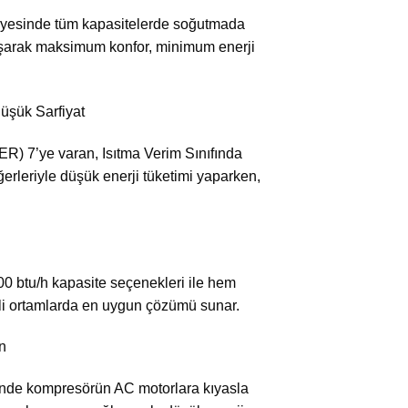
ayesinde tüm kapasitelerde soğutmada
ışarak maksimum konfor, minimum enerji
Düşük Sarfiyat
R) 7’ye varan, Isıtma Verim Sınıfında
erleriyle düşük enerji tüketimi yaparken,
000 btu/h kapasite seçenekleri ile hem
i ortamlarda en uygun çözümü sunar.
n
sinde kompresörün AC motorlara kıyasla