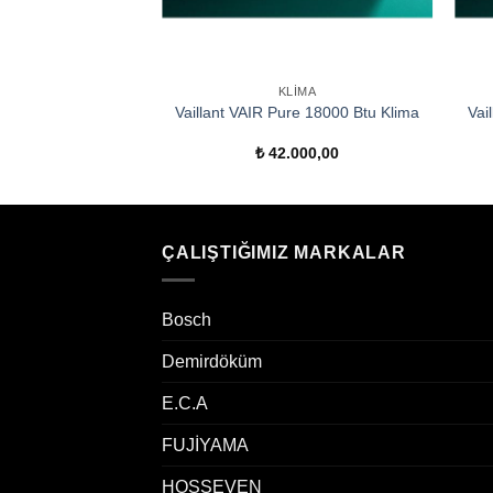
KLIMA
Vaillant VAIR Pure 18000 Btu Klima
Vai
₺
42.000,00
ÇALIŞTIĞIMIZ MARKALAR
Bosch
Demirdöküm
E.C.A
FUJİYAMA
HOŞSEVEN