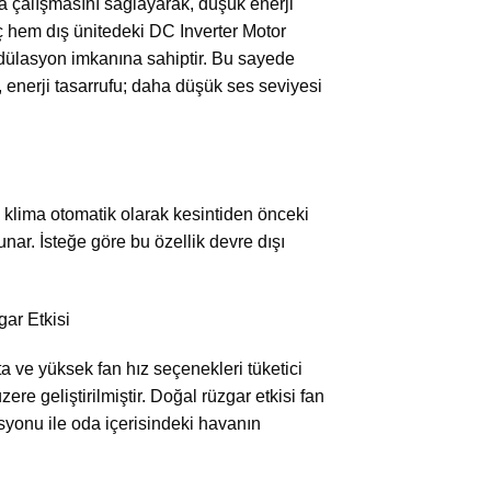
 çalışmasını sağlayarak, düşük enerji
ç hem dış ünitedeki DC Inverter Motor
ülasyon imkanına sahiptir. Bu sayede
, enerji tasarrufu; daha düşük ses seviyesi
, klima otomatik olarak kesintiden önceki
ar. İsteğe göre bu özellik devre dışı
ar Etkisi
ta ve yüksek fan hız seçenekleri tüketici
e geliştirilmiştir. Doğal rüzgar etkisi fan
syonu ile oda içerisindeki havanın