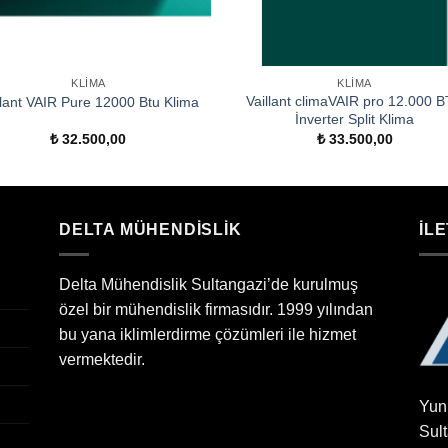
KLIMA
KLIMA
Vaillant climaVAIR pro 12.000 
llant VAIR Pure 12000 Btu Klima
İnverter Split Klima
₺
32.500,00
₺
33.500,00
DELTA MÜHENDİSLİK
İLE
Delta Mühendislik Sultangazi’de kurulmuş
özel bir mühendislik firmasıdır. 1999 yılından
bu yana iklimlerdirme çözümleri ile hizmet
vermektedir.
Yun
Sul