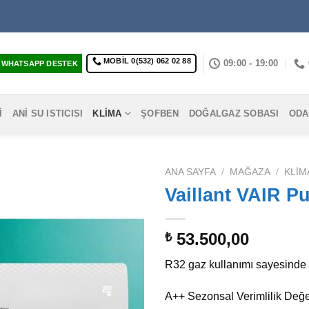
MOBIL 0(532) 062 02 88
09:00 - 19:00
WHATSAPP DESTEK
I
ANI SU ISTICISI
KLIMA
ŞOFBEN
DOĞALGAZ SOBASI
ODA
ANA SAYFA
/
MAĞAZA
/
KLIM
Vaillant VAIR P
53.500,00
₺
R32 gaz kullanımı sayesinde 
A++ Sezonsal Verimlilik Değe