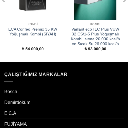
KOMBI
KOMBI
ECA Confeo Premix 35 KW
Vaillant ecoTEC Plus VUW
Yoğuşmalı Kombi (SİYAH)
32 CS/1-5 Plus Yoğuşmalı
Kombi Isıtma:20.000 kcal/h
ve Sıcak Su:26.000 kcal/h
₺
54.000,00
₺
93.000,00
ÇALIŞTIĞIMIZ MARKALAR
Bosch
Demirdöküm
E.C.A
FUJİYAMA