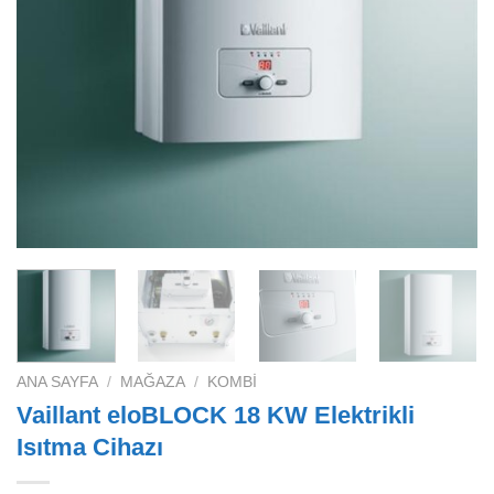
ANA SAYFA
/
MAĞAZA
/
KOMBI
Vaillant eloBLOCK 18 KW Elektrikli
Isıtma Cihazı