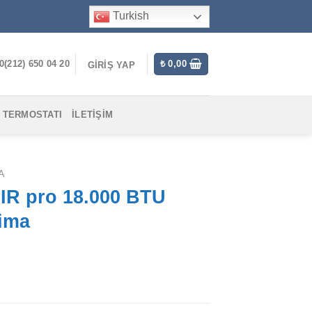
Turkish
0(212) 650 04 20
₺
0,00
GIRIŞ YAP
 TERMOSTATI
İLETIŞIM
A
AIR pro 18.000 BTU
lima