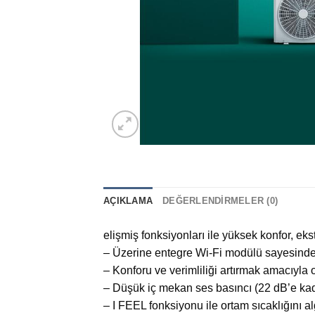
AÇIKLAMA
DEĞERLENDIRMELER (0)
elişmiş fonksiyonları ile yüksek konfor, ekst
– Üzerine entegre Wi-Fi modülü sayesinde k
– Konforu ve verimliliği artırmak amacıyla 
– Düşük iç mekan ses basıncı (22 dB’e kad
– I FEEL fonksiyonu ile ortam sıcaklığını a