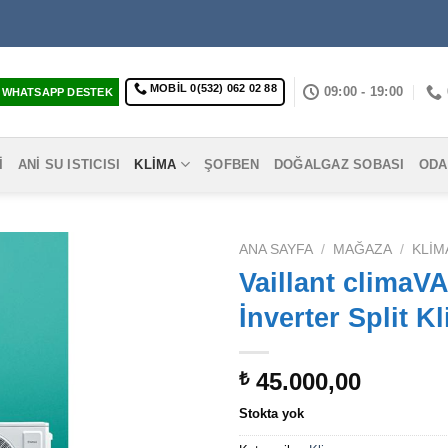
MOBIL 0(532) 062 02 88
09:00 - 19:00
WHATSAPP DESTEK
I
ANI SU ISTICISI
KLIMA
ŞOFBEN
DOĞALGAZ SOBASI
ODA
ANA SAYFA
/
MAĞAZA
/
KLIM
Vaillant climaV
İnverter Split K
45.000,00
₺
Stokta yok