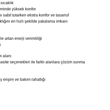
sıcaklık
iminde yüksek konfor
ı sabit tutarken ekstra konfor ve tasarruf
lığını en hızlı şekilde yakalama imkanı
 artan enerji verimliliği
k
m alanı
asite seçenekleri ile farklı alanlara çözüm sunma
lay erişim ve bakım rahatlığı