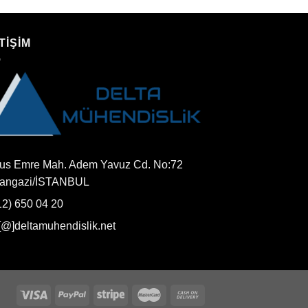
TİŞİM
us Emre Mah. Adem Yavuz Cd. No:72
tangazi/İSTANBUL
12) 650 04 20
o[@]deltamuhendislik.net